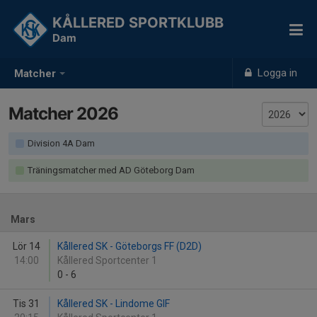
KÅLLERED SPORTKLUBB
Dam
Logga in
Matcher
Matcher 2026
Division 4A Dam
Träningsmatcher med AD Göteborg Dam
Mars
Lör 14
Kållered SK - Göteborgs FF (D2D)
14:00
Kållered Sportcenter 1
0
-
6
Tis 31
Kållered SK - Lindome GIF