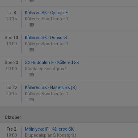
-
Tis 8
Kållered SK - Öjersjö IF
20:15
Kållered Sportcenter 1
-
Sön 13
Kållered SK - Donsö IS
13:00
Kållered Sportcenter 1
-
Sön 20
SG Ruddalen IF - Kållered SK
00:00
Ruddalen Konstgräs 2
-
Tis 22
Kållered SK - Näsets SK (B)
20:15
Kållered Sportcenter 1
-
Oktober
Fre 2
Mölnlycke IF - Kållered SK
19:00
Djupedalsplan B Konstgräs