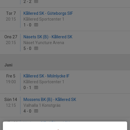
2
-
2
Tor 7
Kållered SK - Göteborgs SIF
20:15
Kållered Sportcenter 1
1
-
0
Ons 27
Näsets SK (B) - Kållered SK
20:15
Näset Yuncture Arena
5
-
0
Juni
Fre 5
Kållered SK - Mölnlycke IF
19:00
Kållered Sportcenter 1
0
-
1
Sön 14
Mossens BK (B) - Kållered SK
12:15
Valhalla 1 Konstgräs
4
-
0
Mån 29
Lindome GIF - Kållered SK
19:30
Lindevi IP 1 Konstgräs