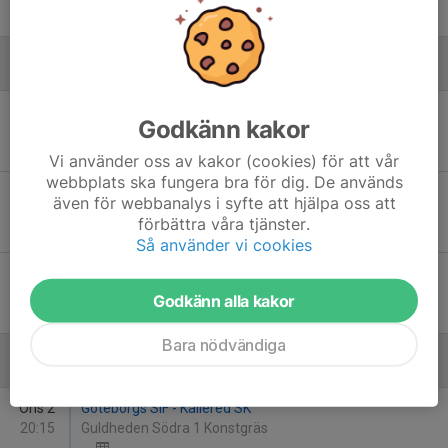
2
-
1
Augusti
Tis 11
IK Virgo - Kållered SK
Godkänn kakor
19:00
Mossens IP 1 Gräs
-
Vi använder oss av kakor (cookies) för att vår
webbplats ska fungera bra för dig. De används
Tor 20
IF Mölndal Fotboll - Kållered SK
även för webbanalys i syfte att hjälpa oss att
20:15
Åbyvallen 1 Konstgräs
förbättra våra tjänster.
-
Så använder vi cookies
Sön 30
Kållered SK - Hovås Billdal IF
13:00
Kållered Sportcenter 1
Godkänn alla kakor
-
Bara nödvändiga
September
Ons 2
Göteborgs SIF - Kållered SK
20:15
Guldheden Södra 1 Konstgräs