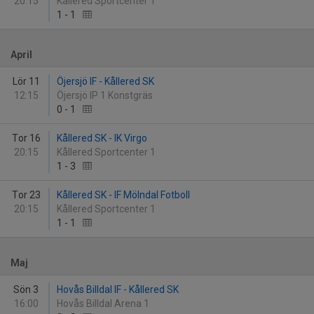
20:15
Kållered Sportcenter 1
1
-
1
April
Lör 11
Öjersjö IF - Kållered SK
12:15
Öjersjö IP 1 Konstgräs
0
-
1
Tor 16
Kållered SK - IK Virgo
20:15
Kållered Sportcenter 1
1
-
3
Tor 23
Kållered SK - IF Mölndal Fotboll
20:15
Kållered Sportcenter 1
1
-
1
Maj
Sön 3
Hovås Billdal IF - Kållered SK
16:00
Hovås Billdal Arena 1