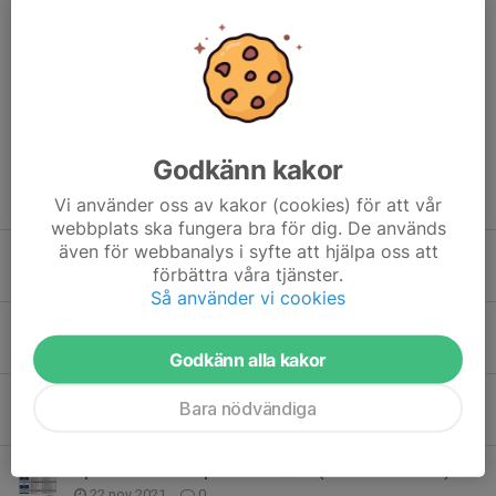
Vi ledare hoppas ni har en bra sommar och tänkte underlätta
och informera om insamlingen av resultaten från
sommarutmaningen.
I mappen anhöriginformation så hittar ni ett färdigt excel ark
som ni kan ladda hem och...
Läs mer
Godkänn kakor
Fler nyheter
Vi använder oss av kakor (cookies) för att vår
webbplats ska fungera bra för dig. De används
även för webbanalys i syfte att hjälpa oss att
Sommarutmaningen 2023 Team 12
förbättra våra tjänster.
21 jun 2023
2
Så använder vi cookies
Spelschema isbjörnscupen 11 september 2022
27 aug 2022
0
Godkänn alla kakor
Spelschema GP pucken 28/11 (Isdala ishall)
Bara nödvändiga
22 nov 2021
0
Spelschema GP pucken 28/11 (Kållereds ishall)
22 nov 2021
0