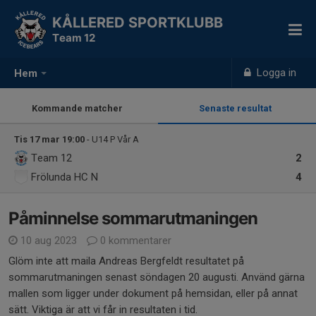
KÅLLERED SPORTKLUBB
Team 12
Logga in
Hem
Kommande matcher
Senaste resultat
Tis 17 mar 19:00
- U14 P Vår A
Team 12
2
Frölunda HC N
4
Påminnelse sommarutmaningen
10 aug 2023
0 kommentarer
Glöm inte att maila Andreas Bergfeldt resultatet på
sommarutmaningen senast söndagen 20 augusti. Använd gärna
mallen som ligger under dokument på hemsidan, eller på annat
sätt. Viktiga är att vi får in resultaten i tid.