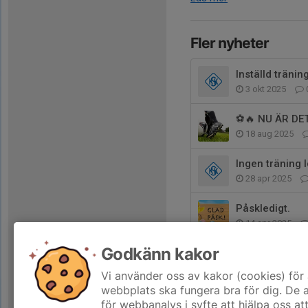
Fler nyheter
Inställd tränin
3 okt 2025
⚽️🔥 NU ÄR DE
18 aug 2025
Ingen träning 
28 apr 2025
Påskledigt.
14 apr 2025
Godkänn kakor
Fotbollsskolan
2 apr 2025
Vi använder oss av kakor (cookies) för 
webbplats ska fungera bra för dig. De
för webbanalys i syfte att hjälpa oss at