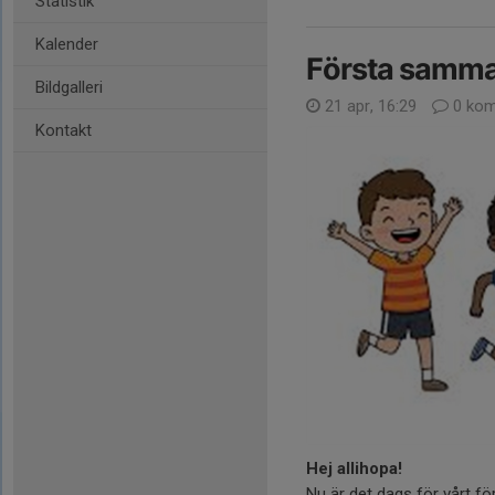
Statistik
Kalender
Första samm
Bildgalleri
21 apr, 16:29
0 kom
Kontakt
Hej allihopa!
Nu är det dags för vårt 