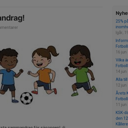
Nyhet
andrag!
25% på
inomhu
mentarer
Igår, 1
Inform
Fotboll
16 jun
Vilka ä
Fotboll
14 jun
Alla ti
12 jun
Årets 
Fotbol
11 jun
KSK-da
den 12
Kållere
första sammandrag för säsongen! 🎉