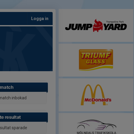
Logga in
 match
match inbokad
e resultat
esultat sparade