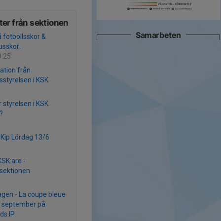
er från sektionen
Samarbeten
 fotbollsskor &
sskor.
9:25
ation från
sstyrelsen i KSK
r styrelsen i KSK
?
ll Kip Lördag 13/6
KSK:are -
lsektionen
gen - La coupe bleue
 september på
ds IP