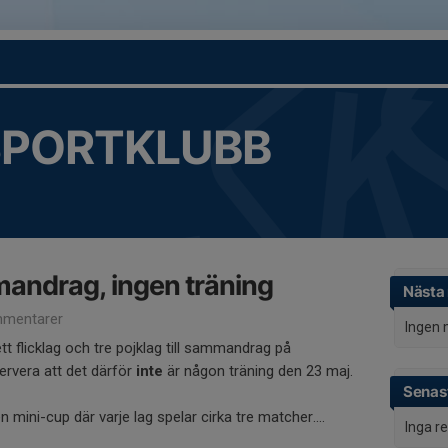
SPORTKLUBB
andrag, ingen träning
Nästa
mentarer
Ingen 
tt flicklag och tre pojklag till sammandrag på
servera att det därför
inte
är någon träning den 23 maj.
Senast
ini-cup där varje lag spelar cirka tre matcher....
Inga r