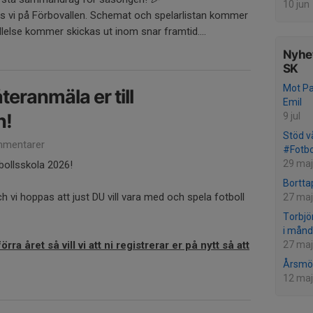
10 jun
s vi på Förbovallen. Schemat och spelarlistan kommer
llelse kommer skickas ut inom snar framtid....
Nyhet
SK
Mot Pa
teranmäla er till
Emil
n!
9 jul
Stöd vå
mentarer
#Fotbo
29 maj
bollsskola 2026!
Bortta
 vi hoppas att just DU vill vara med och spela fotboll
27 maj
Torbjö
i mån
27 maj
ra året så vill vi att ni registrerar er på nytt så att
Årsmöt
12 maj