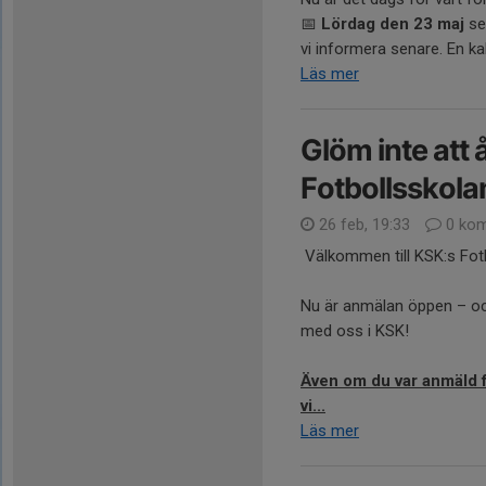
📅
Lördag den 23 maj
se
vi informera senare. En ka
Läs mer
Glöm inte att å
Fotbollsskola
26 feb, 19:33
0 kom
Välkommen till KSK:s Fot
Nu är anmälan öppen – och
med oss i KSK!
Även om du var anmäld för
vi...
Läs mer