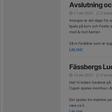
Avslutning oc
17 okt 2025
0 kom
Imorgon är det dags för a
bjuds på korv och Festis s
med & mot barnen.
Så ni föräldrar som är sug
Läs mer
Fässbergs Lu
14 okt 2025
0 kom
Hej! Vi ledare funderar på
Cupen spelas inomhus i Ak
Det spelas tre matcher per
vara ca 6...
Läs mer