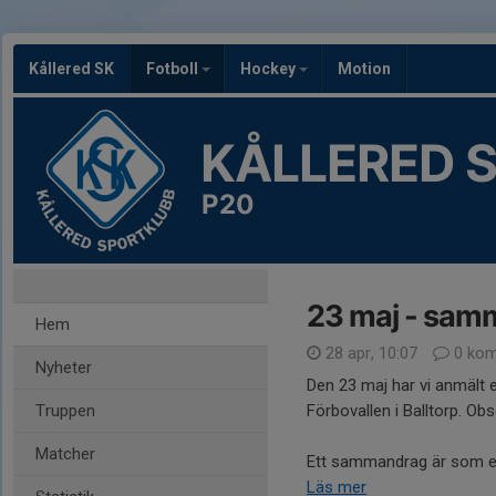
Kållered SK
Fotboll
Hockey
Motion
KÅLLERED 
P20
23 maj - samm
Hem
28 apr, 10:07
0 kom
Nyheter
Den 23 maj har vi anmält e
Truppen
Förbovallen i Balltorp. Ob
Matcher
Ett sammandrag är som en m
Läs mer