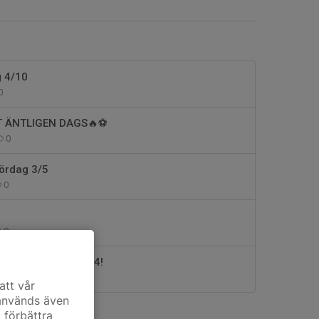
g 4/10
0
T ÄNTLIGEN DAGS🔥⚽️
0
lördag 3/5
0
0
 börjar lördagen 5/4!
0
att vår
 används även
t förbättra