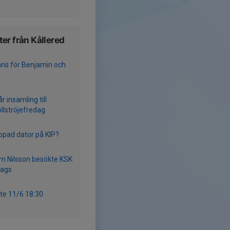
er från Kållered
ris för Benjamin och
r insamling till
llströjefredag
ppad dator på KIP?
rn Nilsson besökte KSK
dags
e 11/6 18:30