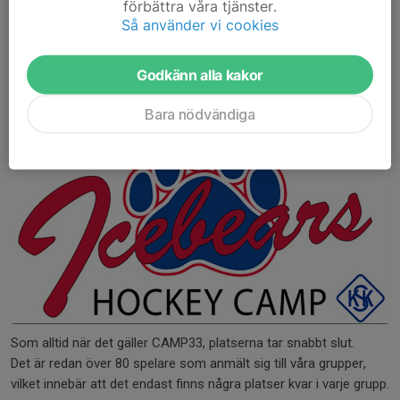
Ett fåtal platser kvar!
förbättra våra tjänster.
Så använder vi cookies
11 maj 2025
Godkänn alla kakor
Bara nödvändiga
Som alltid när det gäller CAMP33, platserna tar snabbt slut.
Det är redan över 80 spelare som anmält sig till våra grupper,
vilket innebär att det endast finns några platser kvar i varje grupp.