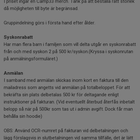
I priset ingår en Camp33 merch. Tänk på att beställa rätt storlek
då möjligheten till byte är begränsad.
Gruppindelning görs i första hand efter ålder.
Syskonrabatt
Har man flera barn i familjen som vill delta utgår en syskonrabatt
från och med syskon 2 på 500 kr/syskon.(Kryssa i syskonrutan
på anmälningsformuläret.)
Anmälan
I samband med anmälan skickas inom kort en faktura till den
mailadress som angetts vid anmälan på totalbeloppet. För att
bekräfta sin plats delbetalas 500 kr för deltagande enligt
instruktioner på fakturan. (Vid eventuellt återbud återfås inbetalt
belopp så när på 500kr som tas ut i admin avgift. Dock får man
behålla sin hoodie)
OBS: Använd OCR-numret på fakturan vid delbetalningen och
lägg förslagsvis in slutbetalningen vid samma tillfälle, det är lätt