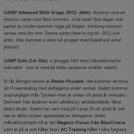
CAMP
Advanced Skills
Grupp
(
2012- äldre)
. Kommer vara en
intensiv camp med flera timmars istid under fyra dagar, mer
parten av istiden kommer ligga på helgen. Isträning kommer
varvas med fys mm. Denna camp riktar in sig till 2012 och
äldre.
(Här kommer vi köra två grupper med begränsat antal
platser)
CAMP Golie (Lör-Sön)
, vi gnuggar hårt med målvakterna(De
målvakter som är med på båda camperna erhåller rabatt)
Vi får återigen besök av
Radim
Piroutek
. Han kommer att köra
sin Powerskating med deltagarna under veckan. Radim kommer
ursprungligen från Tjeckien men är sedan ett antal år verksam i
Danmark. Han bedriver även utbildning i skridskoteknik i flera
andra länder. Radim har varit med på Camp 33 ett antal år och
han är alltid mycket uppskattad av deltagarna. Under
målvaktscampen så är det
Magnus Olsson från BlueCrease
som är på is och håller teori.
AC Training
håller i våra fyspass.