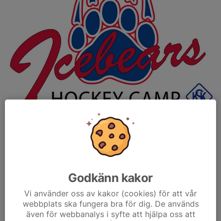
Väntan är över!
Nu öppnar vi Camp33 anmälan för 2026.
Camp33 Classic håller på mellan måndag och lördag. På onsdag
startar CAMP Adv och på torsdag startar Camp Goalie. Camp
Godkänn kakor
Goalie kommer att köras med Magnus "BlueCrease"...
Läs mer
Vi använder oss av kakor (cookies) för att vår
webbplats ska fungera bra för dig. De används
även för webbanalys i syfte att hjälpa oss att