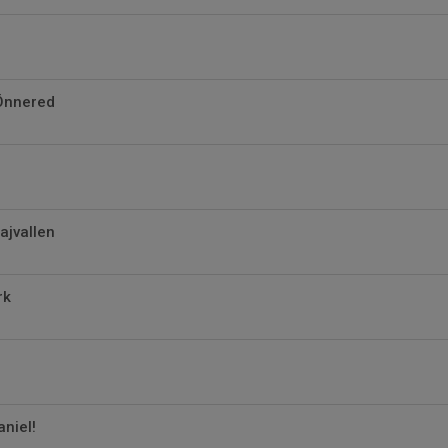
 Önnered
ajvallen
rk
r
niel!