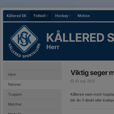
Kållered SK
Fotboll
Hockey
Motion
KÅLLERED 
Herr
Viktig seger 
Hem
30 sep 2022
Nyheter
Truppen
Kållered vann mott toppla
blir div 3 direkt eller kvalsp
Matcher