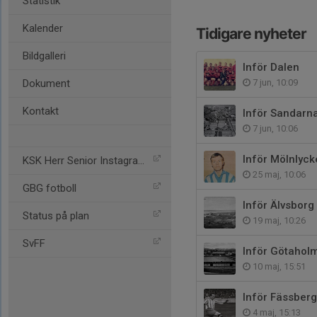
Statistik
Kalender
Tidigare nyheter
Bildgalleri
Inför Dalen
Dokument
7 jun, 10:09
Kontakt
Inför Sandarn
7 jun, 10:06
Inför Mölnlyck
KSK Herr Senior Instagram
25 maj, 10:06
GBG fotboll
Inför Älvsborg
Status på plan
19 maj, 10:26
SvFF
Inför Götahol
10 maj, 15:51
Inför Fässberg
4 maj, 15:13