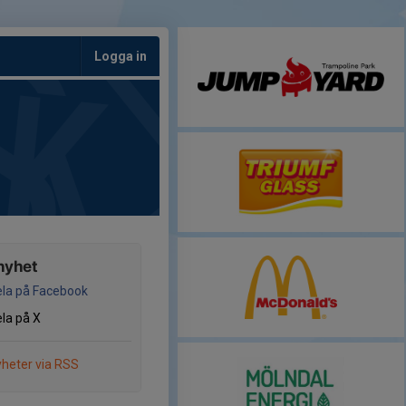
Logga in
nyhet
la på Facebook
la på X
heter via RSS