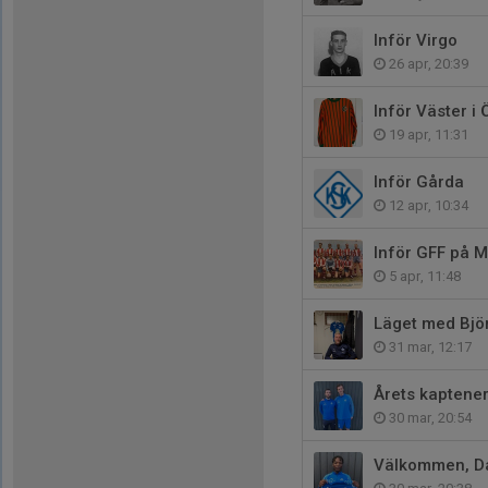
Inför Virgo
26 apr, 20:39
Inför Väster i
19 apr, 11:31
Inför Gårda
12 apr, 10:34
Inför GFF på M
5 apr, 11:48
Läget med Bjö
31 mar, 12:17
Årets kaptene
30 mar, 20:54
Välkommen, Da