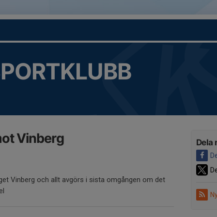
SPORTKLUBB
mot Vinberg
Dela 
De
De
get Vinberg och allt avgörs i sista omgången om det
el
Ny