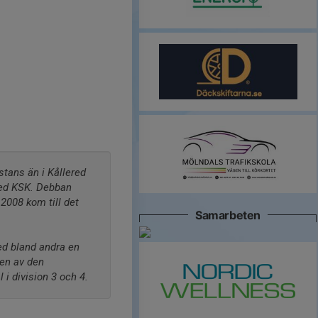
tans än i Kållered 
med KSK. Debban 
2008 kom till det 
Samarbeten
d bland andra en 
en av den 
i division 3 och 4. 