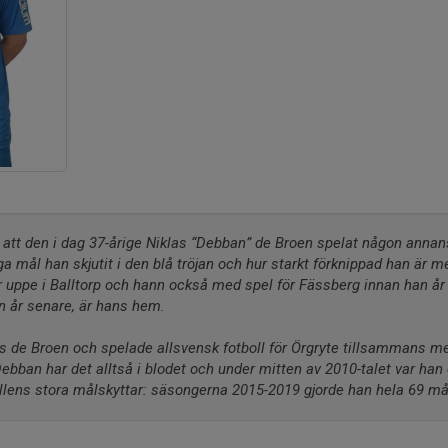
 att den i dag 37-årige Niklas “Debban” de Broen spelat någon annans
 mål han skjutit i den blå tröjan och hur starkt förknippad han är 
r uppe i Balltorp och hann också med spel för Fässberg innan han år 
n år senare, är hans hem.
s de Broen och spelade allsvensk fotboll för Örgryte tillsammans me
bban har det alltså i blodet och under mitten av 2010-talet var han 
llens stora målskyttar: säsongerna 2015-2019 gjorde han hela 69 mål 