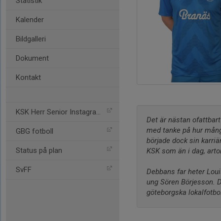
Statistik
Kalender
Bildgalleri
Dokument
Kontakt
KSK Herr Senior Instagram
Det är nästan ofattbart
med tanke på hur många
GBG fotboll
började dock sin karriä
Status på plan
KSK som än i dag, arto
SvFF
Debbans far heter Loui
ung Sören Börjesson. De
göteborgska lokalfotbo