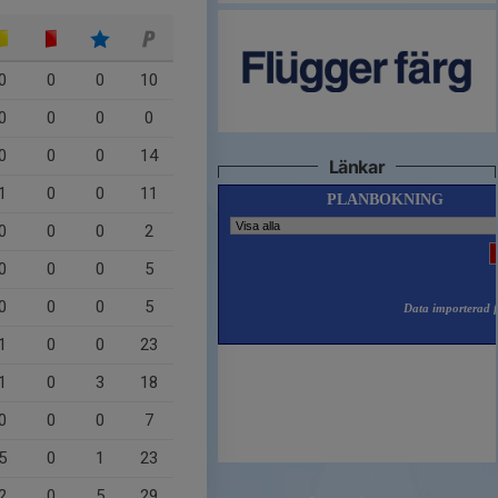
0
0
0
10
0
0
0
0
0
0
0
14
Länkar
1
0
0
11
0
0
0
2
0
0
0
5
0
0
0
5
1
0
0
23
1
0
3
18
0
0
0
7
5
0
1
23
2
0
5
29