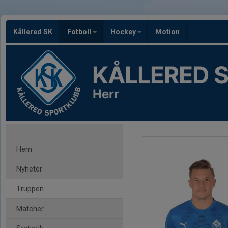
Kållered SK
Fotboll
Hockey
Motion
KÅLLERED 
Herr
Hem
Nyheter
Truppen
Matcher