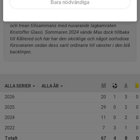
Bara nödvändiga
division 3 sydvästra Götaland säsongen 2022. Härifrån 
gick flyttlasset sedan ut på Hisingen där en och en halv 
säsong spenderades i grönvita Zenith med spel i tvåan 
och trean tillsammans med nuvarande lagkamraten 
Kristoffer Glasö. Sommaren 2024 vände Max dock tillbaka 
till Kållered och här har den skicklige och något oortodoxe 
försvararen sedan dess varit ordinarie till vänster i den blå 
backlinjen.
ALLA SERIER
ALLA ÅR
2026
20
1
3
0
2025
29
0
2
0
2024
11
0
2
0
2022
7
3
1
0
Totalt
67
4
8
0