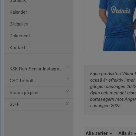
Statistik
Kalender
Bildgalleri
Dokument
Kontakt
KSK Herr Senior Instagram
Egna produkten Viktor M
också är effektiv i mer
GBG fotboll
gången säsongen 2022 d
Status på plan
Bylin och med det gjord
bortasegern mot Angere
SvFF
säsongen 2025.
Alla serier
Alla år