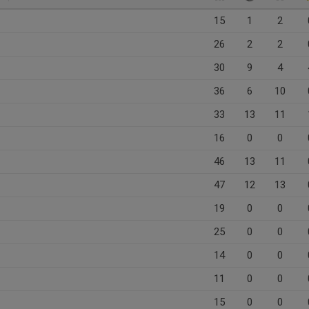
15
1
2
26
2
2
30
9
4
36
6
10
33
13
11
16
0
0
46
13
11
47
12
13
19
0
0
25
0
0
14
0
0
11
0
0
15
0
0