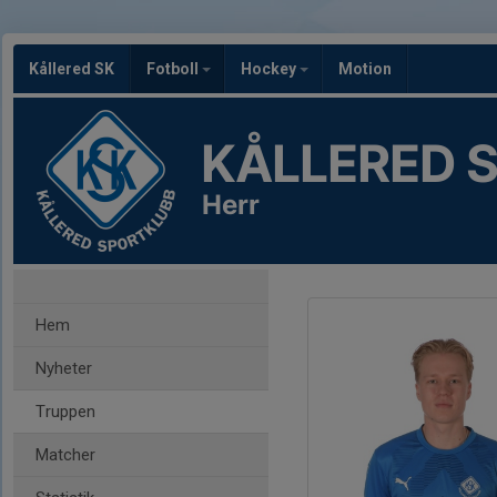
Kållered SK
Fotboll
Hockey
Motion
KÅLLERED 
Herr
Hem
Nyheter
Truppen
Matcher