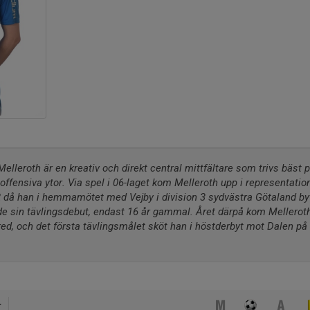
elleroth är en kreativ och direkt central mittfältare som trivs bäst
 offensiva ytor. Via spel i 06-laget kom Melleroth upp i representation
å han i hemmamötet med Vejby i division 3 sydvästra Götaland bytte
e sin tävlingsdebut, endast 16 år gammal. Året därpå kom Melleroths 
d, och det första tävlingsmålet sköt han i höstderbyt mot Dalen på K