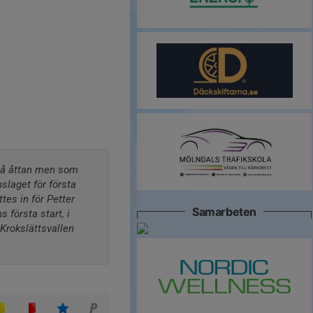
 på åttan men som 
slaget för första 
s in för Petter 
Samarbeten
första start, i 
rokslättsvallen 