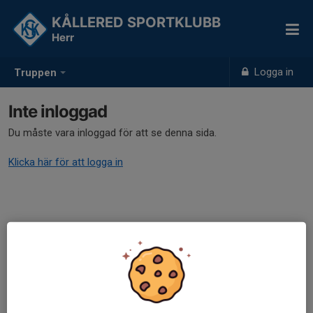
KÅLLERED SPORTKLUBB
Herr
Logga in
Truppen
Inte inloggad
Du måste vara inloggad för att se denna sida.
Klicka här för att logga in