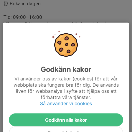
⏰ Boka in dagen
Tid: 09:00–16:00
• Pass ca 2 timmar (mat- och aktivitetsstation)
• Ca 3 föräldrar från P16 per pass
• Tider fördelas närmare
Alla familjer behöver bidra. Kan man inte stå på plats
hjälper man till genom att baka fika.
Pengarna vi tjänar går direkt till lagkassorna och
möjliggör cuper, aktiviteter och annat för lagen.
Godkänn kakor
Tillsammans som ett team gör vi detta till en riktigt bra
dag 💙
Vi använder oss av kakor (cookies) för att vår
webbplats ska fungera bra för dig. De används
även för webbanalys i syfte att hjälpa oss att
förbättra våra tjänster.
Så använder vi cookies
Endast kallade kan anmäla sig till aktiviteten. 79 personer är
kallade.
Godkänn alla kakor
Logga in här