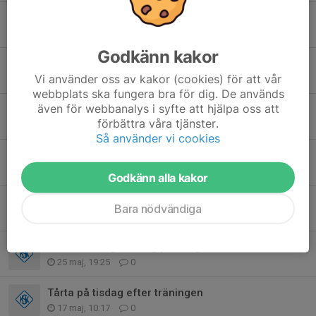
Matchen torsdag 18/6 med P-12!
15 jun, 11:10
0
Godkänn kakor
Inställda träningar v25
Vi använder oss av kakor (cookies) för att vår
14 jun, 22:13
0
webbplats ska fungera bra för dig. De används
även för webbanalys i syfte att hjälpa oss att
Träning tors 11/6 inställd
förbättra våra tjänster.
9 jun, 22:15
0
Så använder vi cookies
Match mot IF Väster nu på lördag 6/6 flyttad till den 18/6
4 jun, 09:06
0
Godkänn alla kakor
P13-match onsdag - träning inställd
Bara nödvändiga
31 maj, 21:35
0
U14 - Onsdagsträning på Skogsbo!
25 maj, 19:25
0
Tårta på tisdag efter träningen
17 maj, 10:17
0