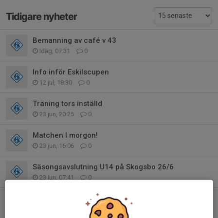
Tidigare nyheter
Bemanning av café v 43
Idag, 07:31
0
Info inför Eskilscupen
12 jul, 18:30
0
Träning tors inställd
23 jun, 20:25
0
Matchen I morgon!
23 jun, 16:06
0
Säsongsavslutning U14 på Skogsbo 26/6
23 jun, 07:41
0
Match torsdag 18/6 mot IF Väster inställd.
16 jun, 09:01
0