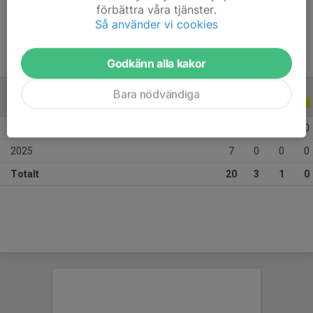
förbättra våra tjänster.
Ålder
13 år
Så använder vi cookies
Godkänn alla kakor
Bara nödvändiga
ALLA SERIER
ALLA ÅR
2026
13
3
1
0
2025
7
0
0
0
Totalt
20
3
1
0