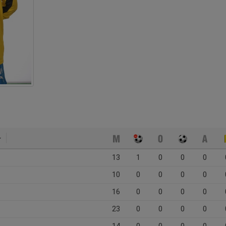
13
1
0
0
0
10
0
0
0
0
16
0
0
0
0
23
0
0
0
0