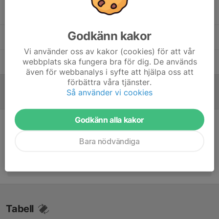
Fredrik Schelin
Tränare, Mentorskap,
träningsupplägg/spelform & Fogis
Godkänn kakor
Melker Kjellberg
Tränare, ansvar träningar och upplägg
Vi använder oss av kakor (cookies) för att vår
webbplats ska fungera bra för dig. De används
Victor Lundberg
Tränare
även för webbanalys i syfte att hjälpa oss att
förbättra våra tjänster.
Så använder vi cookies
Referat
Godkänn alla kakor
Inget referat skrivet
Bara nödvändiga
Tabell