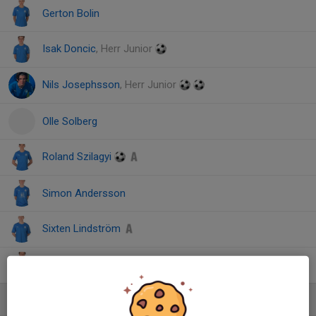
Gerton Bolin
Isak Doncic
, Herr Junior
Nils Josephsson
, Herr Junior
Olle Solberg
Roland Szilagyi
Simon Andersson
Sixten Lindström
Teo Thyselius
, Herr Junior
Ledare