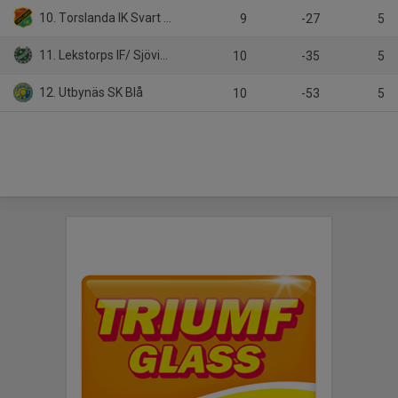
10. Torslanda IK Svart P17
9
-27
5
11. Lekstorps IF/ Sjöviks SK
10
-35
5
12. Utbynäs SK Blå
10
-53
5