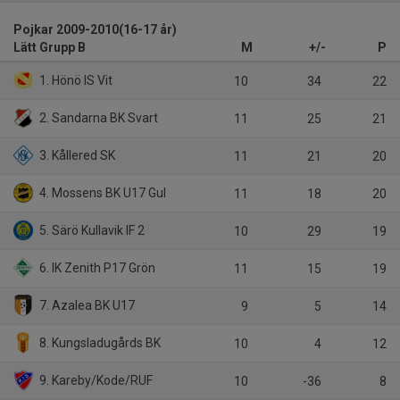
Pojkar 2009-2010(16-17 år)
Lätt Grupp B
M
+/-
P
1. Hönö IS Vit
10
34
22
2. Sandarna BK Svart
11
25
21
3. Kållered SK
11
21
20
4. Mossens BK U17 Gul
11
18
20
5. Särö Kullavik IF 2
10
29
19
6. IK Zenith P17 Grön
11
15
19
7. Azalea BK U17
9
5
14
8. Kungsladugårds BK
10
4
12
9. Kareby/Kode/RUF
10
-36
8