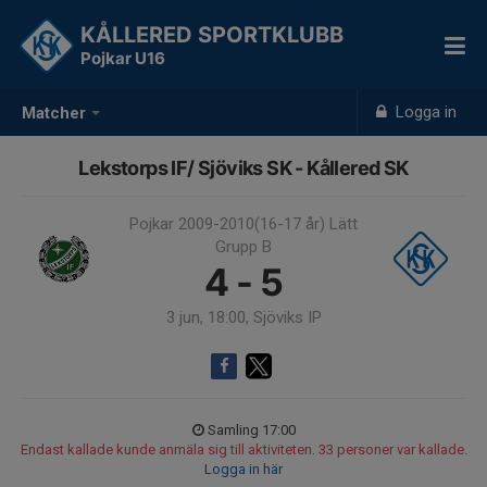
KÅLLERED SPORTKLUBB
Pojkar U16
Logga in
Matcher
Lekstorps IF/ Sjöviks SK - Kållered SK
Pojkar 2009-2010(16-17 år) Lätt
Grupp B
4 - 5
3 jun, 18:00, Sjöviks IP
Samling 17:00
Endast kallade kunde anmäla sig till aktiviteten. 33 personer var kallade.
Logga in här