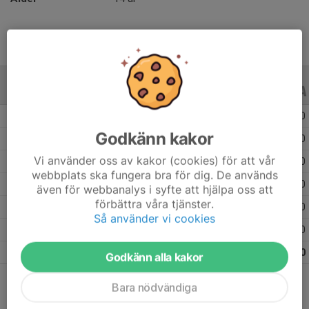
ALLA SERIER
ALLA ÅR
Säsongen 25/26
20
0
0
Godkänn kakor
Säsongen 24/25
26
0
0
Vi använder oss av kakor (cookies) för att vår
Säsongen 23/24
15
0
0
webbplats ska fungera bra för dig. De används
Säsongen 22/23
38
0
0
även för webbanalys i syfte att hjälpa oss att
förbättra våra tjänster.
Säsongen 21/22
30
0
0
Så använder vi cookies
Säsongen 20/21
1
0
0
Totalt
130
0
0
Godkänn alla kakor
Bara nödvändiga