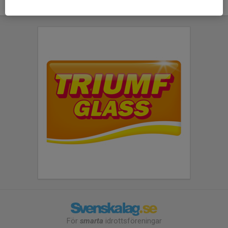
För
smarta
idrottsföreningar