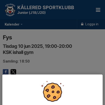
KÅLLERED SPORTKLUBB
Junior (J18/J20)
Logga in
Kalender
Fys
Tisdag 10 jun 2025, 19:00-20:00
KSK ishall gym
Samling: 18:50