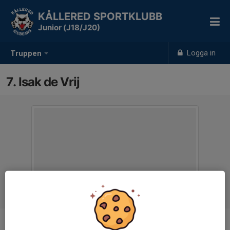
KÅLLERED SPORTKLUBB
Junior (J18/J20)
Logga in
Truppen
7. Isak de Vrij
Position
Forward