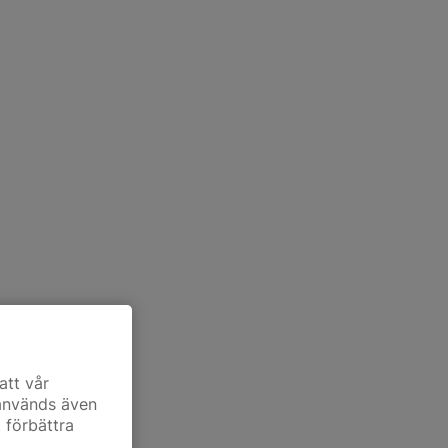
att vår
 används även
t förbättra