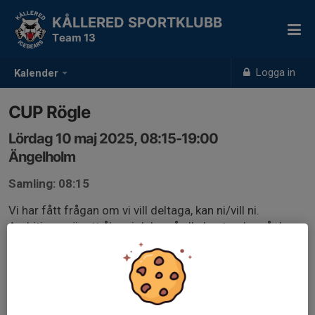
KÅLLERED SPORTKLUBB
Team 13
Logga in
Kalender
CUP Rögle
Lördag 10 maj 2025, 08:15-19:00
Ängelholm
Samling: 08:15
Vi har fått frågan om vi vill deltaga, kan ni/vill ni.
Ambitionen är att åka, vi delar på alla kostnader på de
som åker.