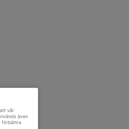
att vår
 används även
t förbättra