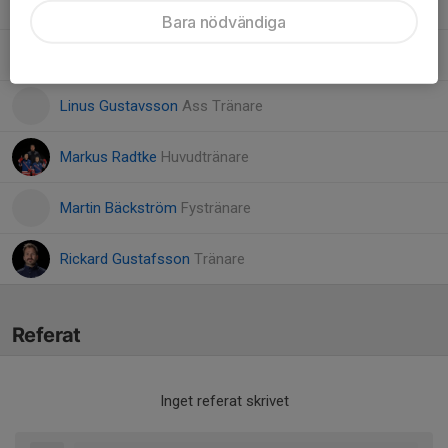
Johan Isaksson
Kassör
Bara nödvändiga
Jonas Strömberg
Tränare
Linus Gustavsson
Ass Tränare
Markus Radtke
Huvudtränare
Martin Bäckström
Fystränare
Rickard Gustafsson
Tränare
Referat
Inget referat skrivet