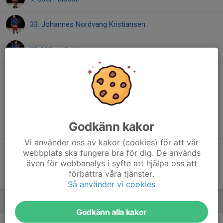
33. Johannes Nordvang Kristiansen
20. Milton Radtke
Måns Berglund
, Eftersäsongscamp
1. Sam Larsson Back
Godkänn kakor
Tage Omland
, CAMP 33
Vi använder oss av kakor (cookies) för att vår
17. Vilgot Bäckström
webbplats ska fungera bra för dig. De används
även för webbanalys i syfte att hjälpa oss att
förbättra våra tjänster.
William Holmberg
, CAMP 07
Så använder vi cookies
Ledare
Godkänn alla kakor