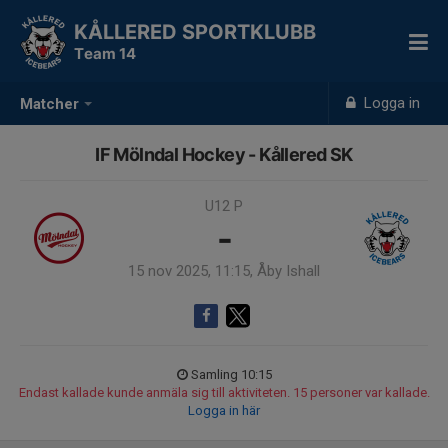
KÅLLERED SPORTKLUBB
Team 14
Logga in
Matcher
IF Mölndal Hockey - Kållered SK
U12 P
-
15 nov 2025, 11:15, Åby Ishall
Samling 10:15
Endast kallade kunde anmäla sig till aktiviteten. 15 personer var kallade.
Logga in här