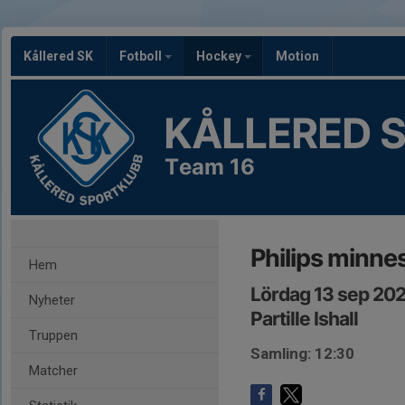
Kållered SK
Fotboll
Hockey
Motion
KÅLLERED 
Team 16
Philips minne
Hem
Lördag 13 sep 202
Nyheter
Partille Ishall
Truppen
Samling: 12:30
Matcher