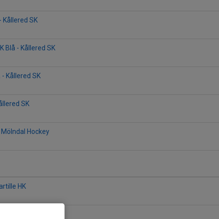
- Kållered SK
 Blå - Kållered SK
 - Kållered SK
ållered SK
IF Mölndal Hockey
artille HK
 - Kållered SK