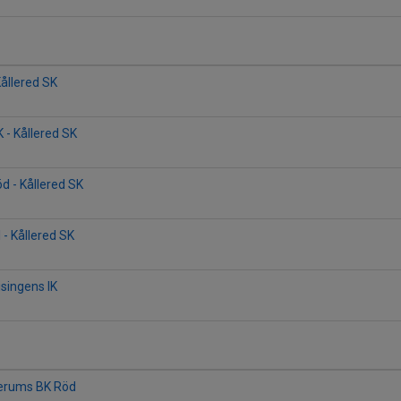
Kållered SK
 - Kållered SK
d - Kållered SK
 - Kållered SK
isingens IK
Lerums BK Röd