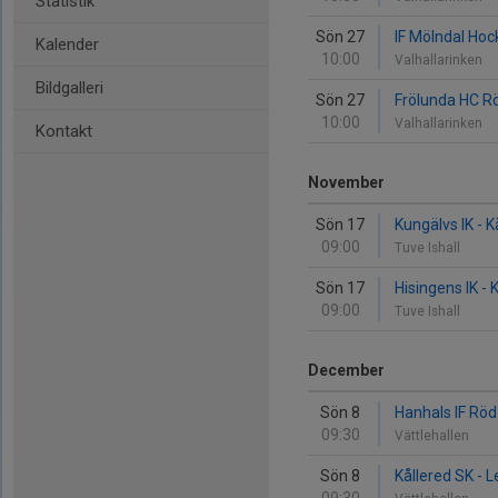
Statistik
Sön 27
IF Mölndal Hoc
Kalender
10:00
Valhallarinken
Bildgalleri
Sön 27
Frölunda HC Rö
10:00
Valhallarinken
Kontakt
November
Sön 17
Kungälvs IK - K
09:00
Tuve Ishall
Sön 17
Hisingens IK - 
09:00
Tuve Ishall
December
Sön 8
Hanhals IF Röd
09:30
Vättlehallen
Sön 8
Kållered SK - 