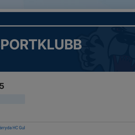
SPORTKLUBB
5
Härryda HC Gul