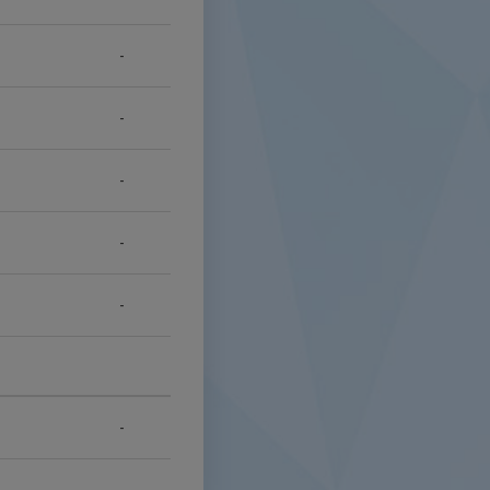
-
-
-
-
-
-