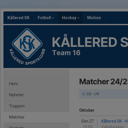
Kållered SK
Fotboll
Hockey
Motion
KÅLLERED 
Team 16
Matcher 24/2
Hem
D2 - U9
Nyheter
Truppen
Oktober
Matcher
Sön 27
Kållered SK - 
10:00
Valhallarinken