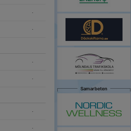
-
-
-
-
Samarbeten
-
-