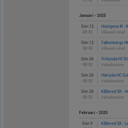
09:30
Vättlehallen
Januari - 2025
Sön 12
Hisingens IK - 
08:30
Kållereds Ishall
Sön 12
Falkenbergs HK
08:30
Kållereds Ishall
Sön 26
Frölunda HC Rö
08:30
Valhallarinken
Sön 26
Härryda HC Gul
08:30
Valhallarinken
Sön 26
Kållered SK - H
08:30
Valhallarinken
Februari - 2025
Sön 9
Kållered SK - 