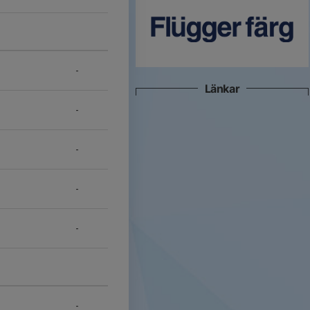
-
Länkar
-
-
-
-
-