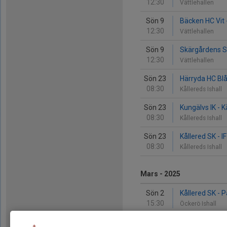
12:30
Vättlehallen
Sön 9
Bäcken HC Vit 
12:30
Vättlehallen
Sön 9
Skärgårdens SK
12:30
Vättlehallen
Sön 23
Härryda HC Blå
08:30
Kållereds Ishall
Sön 23
Kungälvs IK - K
08:30
Kållereds Ishall
Sön 23
Kållered SK - 
08:30
Kållereds Ishall
Mars - 2025
Sön 2
Kållered SK - P
15:30
Öckerö Ishall
Sön 2
Härryda HC Gul