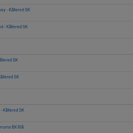
key - Kållered SK
d - Kållered SK
ållered SK
Kållered SK
 - Kållered SK
Lerums BK Blå