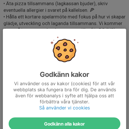
• Äta pizza tillsammans (lagkassan bjuder), skriv
eventuella allergier i svaret på kallelsen. 🍕
• Hålla ett kortare spelarmöte med fokus på hur vi skapar
glädje, utveckling och laganda tillsammans. Vi kommer
även gå igenom spelreglerna som gäller för D2 (U9).
• Förhoppningsvis har vi matchtröjor att dela ut till alla
spelare 😊
Svara på kallelsen senast fredag innan isträningen
börjar: så vi kan beställa rätt mängd mat.
Godkänn kakor
• Tider:
• 17:10 - 17:40 Spelarmöte i konferensrummet Pucken.
Vi använder oss av kakor (cookies) för att vår
webbplats ska fungera bra för dig. De används
• 17:45 - 18:30 Spelarna äter pizza och umgås.
även för webbanalys i syfte att hjälpa oss att
förbättra våra tjänster.
Vi ser fram emot en härlig stund tillsammans med laget!
Så använder vi cookies
Mvh,
Ledarna och föräldraföreningen
Godkänn alla kakor