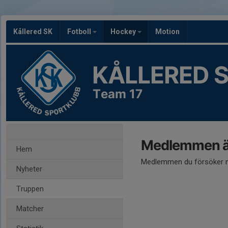
Kållered SK
Fotboll
Hockey
Motion
KÅLLERED 
Team 17
Medlemmen är
Hem
Medlemmen du försöker nå
Nyheter
Truppen
Matcher