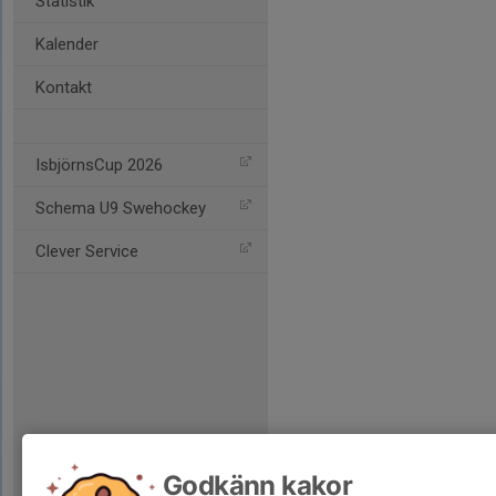
Statistik
Kalender
Kontakt
IsbjörnsCup 2026
Schema U9 Swehockey
Clever Service
Godkänn kakor