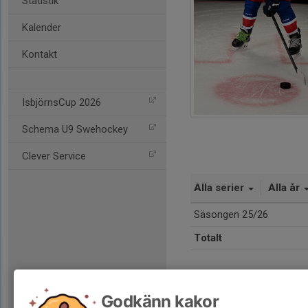
Statistik
Kalender
Kontakt
IsbjörnsCup 2026
Schema U9 Swehockey
Clever Service
Alla serier
Alla år
Säsongen 25/26
Totalt
Godkänn kakor