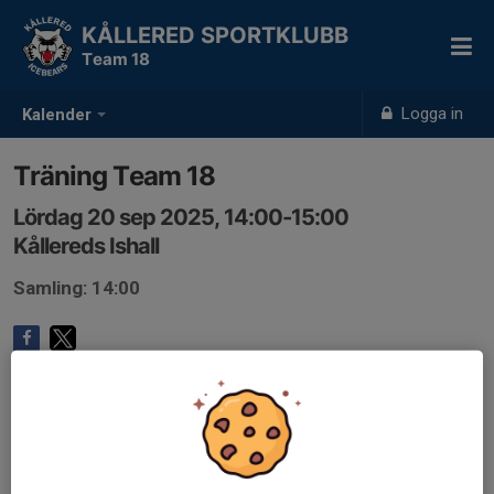
KÅLLERED SPORTKLUBB
Team 18
Logga in
Kalender
Träning Team 18
Lördag 20 sep 2025, 14:00-15:00
Kållereds Ishall
Samling: 14:00