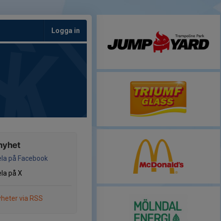
Logga in
nyhet
la på Facebook
la på X
heter via RSS