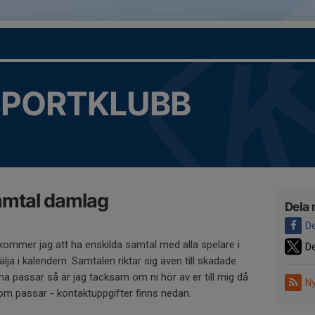
SPORTKLUBB
samtal damlag
Dela 
De
mmer jag att ha enskilda samtal med alla spelare i
De
älja i kalendern. Samtalen riktar sig även till skadade
na passar så är jag tacksam om ni hör av er till mig då
Ny
 som passar - kontaktuppgifter finns nedan.