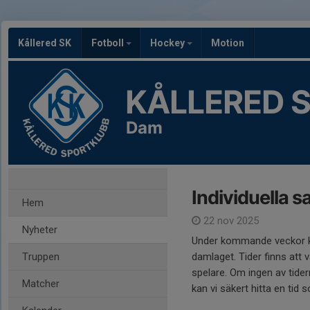
Kållered SK
Fotboll
Hockey
Motion
KÅLLERED 
Dam
Individuella 
Hem
22 nov 2025
Nyheter
Under kommande veckor ko
Truppen
damlaget. Tider finns att v
spelare. Om ingen av tider
Matcher
kan vi säkert hitta en tid