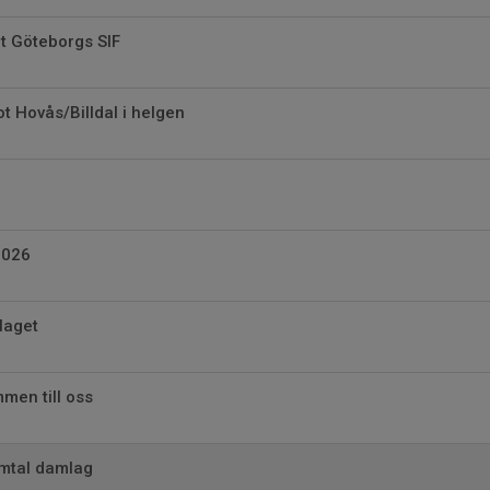
t Göteborgs SIF
t Hovås/Billdal i helgen
2026
laget
men till oss
amtal damlag