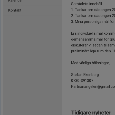
Kalender
Samtalets innehåll:
1. Tankar om säsongen 2
Kontakt
2. Tankar om säsongen 2
3. Mina personliga mål f
Era individuella mål komme
gemensamma mål för grup
diskuterar vi sedan till
preliminärt äga rum den 1
Med vänliga hälsningar,
Stefan Ekenberg
0730-391307
Partnanangelen@gmail.
Tidigare nyheter