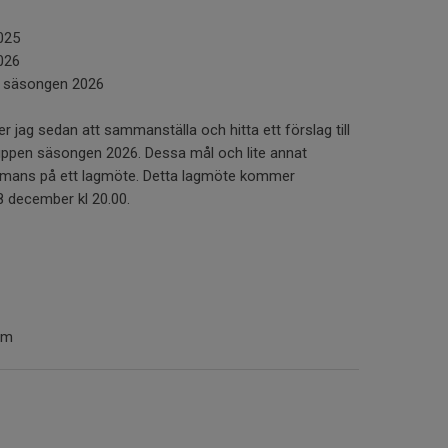
025
026
ör säsongen 2026
r jag sedan att sammanställa och hitta ett förslag till
pen säsongen 2026. Dessa mål och lite annat
sammans på ett lagmöte. Detta lagmöte kommer
8 december kl 20.00.
com