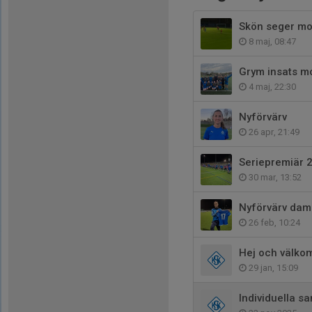
Skön seger mo
8 maj, 08:47
Grym insats mo
4 maj, 22:30
Nyförvärv
26 apr, 21:49
Seriepremiär 
30 mar, 13:52
Nyförvärv dam
26 feb, 10:24
Hej och välkom
29 jan, 15:09
Individuella s