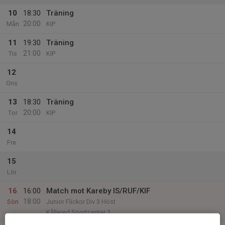
10
18:30
Träning
20:00
Mån
KIP
11
19:30
Träning
21:00
Tis
KIP
12
Ons
13
18:30
Träning
20:00
Tor
KIP
14
Fre
15
Lör
16
16:00
Match mot Kareby IS/RUF/KIF
18:00
Sön
Junior Flickor Div 3 Höst
Kållered Sportcenter 1