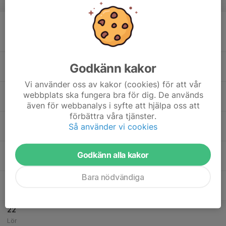
v.34
17
00:00
Match mot Näsets SK DJ 3
02:00
Mån
Junior Flickor Div 3 Höst
Näset Yuncture Arena
18:30
Träning
Godkänn kakor
20:00
KIP
Vi använder oss av kakor (cookies) för att vår
18
19:30
Träning
webbplats ska fungera bra för dig. De används
21:00
Tis
KIP
även för webbanalys i syfte att hjälpa oss att
förbättra våra tjänster.
19
Så använder vi cookies
Ons
20
18:30
Träning
Godkänn alla kakor
20:00
Tor
KIP
Bara nödvändiga
21
Fre
22
Lör