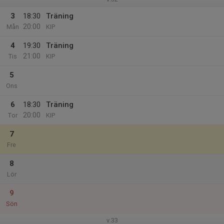
3
18:30
Träning
20:00
Mån
KIP
4
19:30
Träning
21:00
Tis
KIP
5
Ons
6
18:30
Träning
20:00
Tor
KIP
7
Fre
8
Lör
9
Sön
v.33