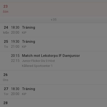
23
Sön
v.35
24
18:30
Träning
20:00
Mån
KIP
25
19:30
Träning
21:00
Tis
KIP
20:15
Match mot Lekstorps IF Damjunior
22:15
Junior Flickor Div 3 Höst
Kållered Sportcenter 1
26
Ons
27
18:30
Träning
20:00
Tor
KIP
28