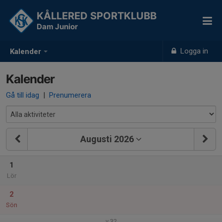
KÅLLERED SPORTKLUBB
Dam Junior
Logga in
Kalender
Kalender
Gå till idag
|
Prenumerera
Augusti 2026
1
Lör
2
Sön
v.32