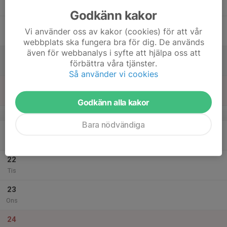
Tor
Godkänn kakor
18
Vi använder oss av kakor (cookies) för att vår
Fre
webbplats ska fungera bra för dig. De används
även för webbanalys i syfte att hjälpa oss att
19
förbättra våra tjänster.
Lör
Så använder vi cookies
20
Sön
Godkänn alla kakor
v.52
Bara nödvändiga
21
Mån
22
Tis
23
Ons
24