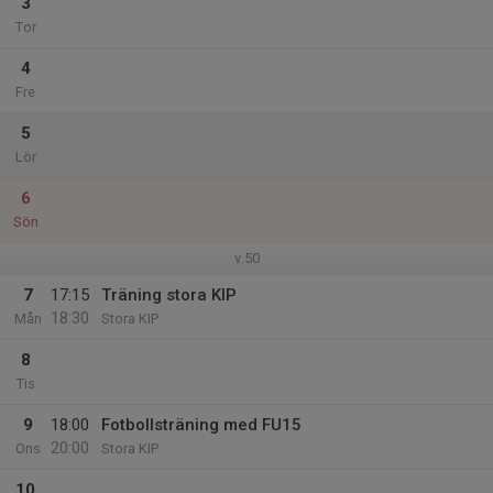
3
Tor
4
Fre
5
Lör
6
Sön
v.50
7
17:15
Träning stora KIP
18:30
Mån
Stora KIP
8
Tis
9
18:00
Fotbollsträning med FU15
20:00
Ons
Stora KIP
10