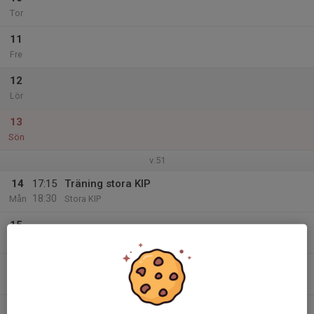
Tor
11
Fre
12
Lör
13
Sön
v.51
14
17:15
Träning stora KIP
18:30
Mån
Stora KIP
15
Tis
16
18:00
Fotbollsträning med FU15
20:00
Ons
Stora KIP
17