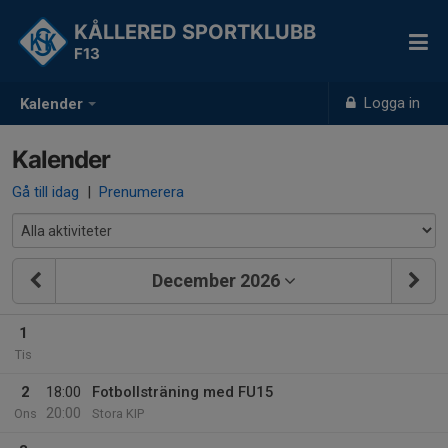
KÅLLERED SPORTKLUBB
F13
Logga in
Kalender
Kalender
Gå till idag
|
Prenumerera
December 2026
1
Tis
2
18:00
Fotbollsträning med FU15
20:00
Ons
Stora KIP