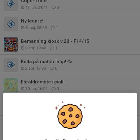
Cuper i höst
13 jun, 21:41
0
Ny ledare!
6 maj, 08:28
1
Bemanning kiosk v.20 - F14/15
2 apr, 19:49
1
Kolla på match ihop! 🥳
2 apr, 13:33
0
Föräldramöte ikväll!
30 jan, 16:04
0
Utdelning av Bingolotter / Sverigelotter
18 nov 2025
1
Träning på söndag inställd!
27 sep 2025
0