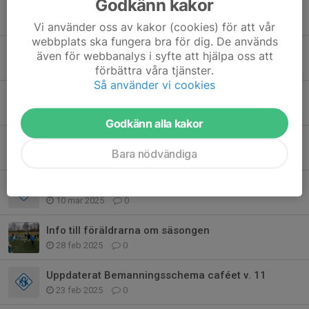
Godkänn kakor
Bemanning kiosk v.33 - F14/15
29 jul 2025
1
Vi använder oss av kakor (cookies) för att vår
webbplats ska fungera bra för dig. De används
Teknikpass fredagar
även för webbanalys i syfte att hjälpa oss att
17 apr 2025
0
förbättra våra tjänster.
Så använder vi cookies
Kallelser
16 apr 2025
0
Godkänn alla kakor
Dags att tjäna pengar till lagkassan
Bara nödvändiga
6 apr 2025
1
Uppdatering av bemanningsschemat för caféet v. 11
10 mar 2025
0
Info till föräldrarna om säsongen
28 feb 2025
0
Uppdaterat Bemanningsschema caféet v. 11
23 feb 2025
0