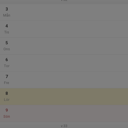
3
Mån
4
Tis
5
Ons
6
Tor
7
Fre
8
Lör
9
Sön
v.33