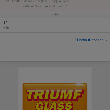
15:45
Sön
Flickor 2016(10 år) Grupp A Höst
Kållered Sportcenter Skogsbo 1
v.36
31
Mån
Tillbaka till toppen