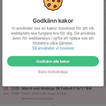
17
Mån
18
Godkänn kakor
Tis
Vi använder oss av kakor (cookies) för att vår
19
webbplats ska fungera bra för dig. De används
även för webbanalys i syfte att hjälpa oss att
Ons
förbättra våra tjänster.
20
17:00
Träning F16/17
Så använder vi cookies
18:15
Tor
Lilla kip
21
Godkänn alla kakor
Fre
Bara nödvändiga
22
10:15
Träning F16/17
11:30
Lör
Kållered Sportcenter Skogsbo 1
23
12:00
Match mot Nödinge SK Fotboll F16/17 Blå
14:00
Sön
Flickor 2016(10 år) Grupp A Höst
Vimmervi 21 Konstgräs