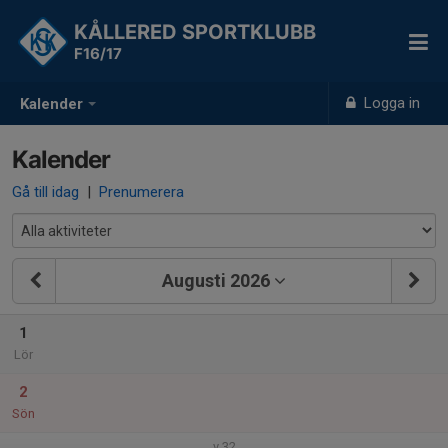
KÅLLERED SPORTKLUBB
F16/17
Logga in
Kalender
Kalender
Gå till idag
|
Prenumerera
Augusti 2026
1
Lör
2
Sön
v.32