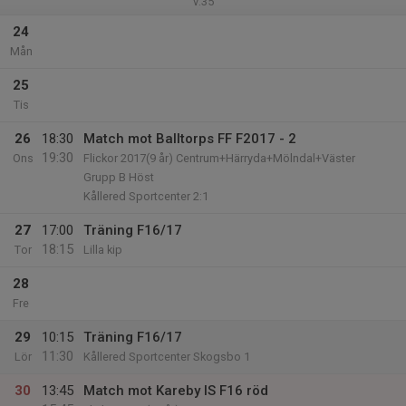
v.35
24
Mån
25
Tis
26
18:30
Match mot Balltorps FF F2017 - 2
19:30
Ons
Flickor 2017(9 år) Centrum+Härryda+Mölndal+Väster
Grupp B Höst
Kållered Sportcenter 2:1
27
17:00
Träning F16/17
18:15
Tor
Lilla kip
28
Fre
29
10:15
Träning F16/17
11:30
Lör
Kållered Sportcenter Skogsbo 1
30
13:45
Match mot Kareby IS F16 röd