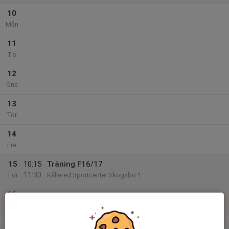
10
Mån
11
Tis
12
Ons
13
Tor
14
Fre
15
10:15
Träning F16/17
11:30
Lör
Kållered Sportcenter Skogsbo 1
16
Sön
v.34