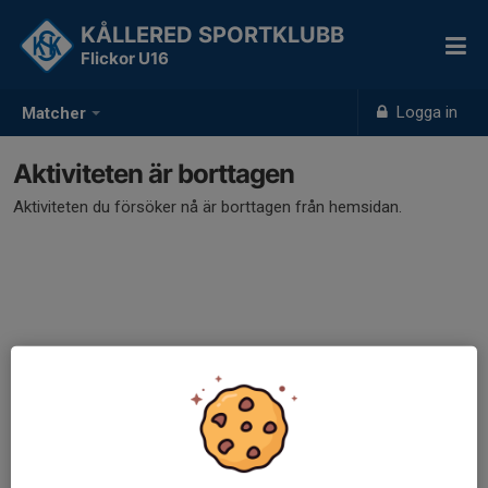
KÅLLERED SPORTKLUBB
Flickor U16
Logga in
Matcher
Aktiviteten är borttagen
Aktiviteten du försöker nå är borttagen från hemsidan.