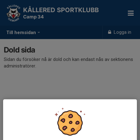
KÅLLERED SPORTKLUBB
Camp 34
Logga in
Till hemsidan
Dold sida
Sidan du försöker nå är dold och kan endast nås av sektionens
administratörer.