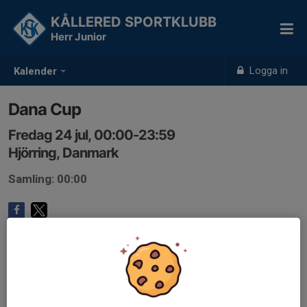
KÅLLERED SPORTKLUBB
Herr Junior
Logga in
Kalender
Dana Cup
Fredag 24 jul, 00:00-23:59
Hjörring, Danmark
Samling: 00:00