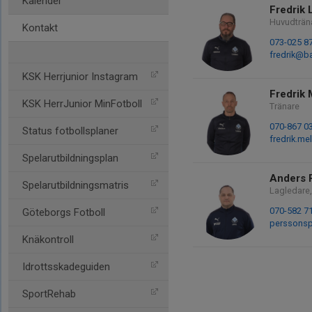
Kalender
Fredrik
Huvudträn
Kontakt
073-025 8
fredrik@ba
KSK Herrjunior Instagram
Fredrik 
KSK HerrJunior MinFotboll
Tränare
070-867 0
Status fotbollsplaner
fredrik.m
Spelarutbildningsplan
Anders 
Spelarutbildningsmatris
Lagledare,
070-582 7
Göteborgs Fotboll
perssons
Knäkontroll
Idrottsskadeguiden
SportRehab