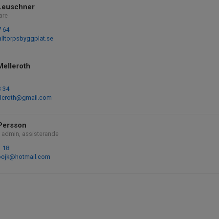
 Leuschner
are
7 64
lltorpsbyggplat.se
Melleroth
3 34
elleroth@gmail.com
Persson
 admin, assisterande
1 18
pojk@hotmail.com