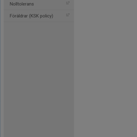
Nolltolerans
Föräldrar (KSK policy)