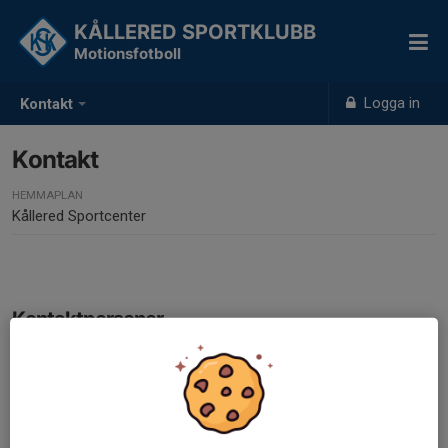
KÅLLERED SPORTKLUBB
Motionsfotboll
Logga in
Kontakt
Kontakt
HEMMAPLAN
Kållered Sportcenter
Kontaktpersoner
Gustav Bäck
Ledare
070-230 23 30
gustav.back@hotmail.com