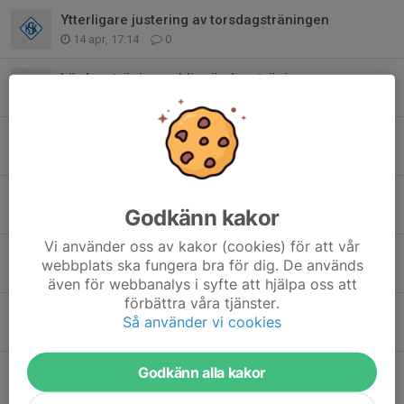
Ytterligare justering av torsdagsträningen
14 apr, 17:14
0
Lördagsträningen blir söndagsträning
8 apr, 22:19
0
Justerad träningstid på torsdagar
25 mar, 21:42
0
Justerad träningstid på lördagar
Godkänn kakor
15 mar, 13:09
0
Vi använder oss av kakor (cookies) för att vår
Försäljning Delikatesskungen!
webbplats ska fungera bra för dig. De används
5 mar, 20:46
0
även för webbanalys i syfte att hjälpa oss att
förbättra våra tjänster.
Bemanning för cafét/kiosken VT-26.
Så använder vi cookies
27 jan, 17:42
0
Godkänn alla kakor
Äntligen dags för fotboll igen!
12 jan, 11:45
0