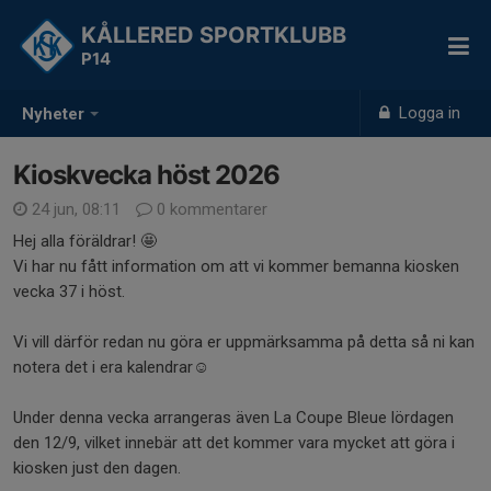
KÅLLERED SPORTKLUBB
P14
Logga in
Nyheter
Kioskvecka höst 2026
24 jun, 08:11
0 kommentarer
Hej alla föräldrar! 🤩
Vi har nu fått information om att vi kommer bemanna kiosken
vecka 37 i höst.
Vi vill därför redan nu göra er uppmärksamma på detta så ni kan
notera det i era kalendrar☺️
Under denna vecka arrangeras även La Coupe Bleue lördagen
den 12/9, vilket innebär att det kommer vara mycket att göra i
kiosken just den dagen.