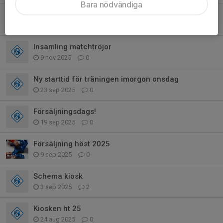
Bara nödvändiga
Information om årets Bingolotter
12 nov 2025
0
Insamling matchtröjor
9 nov 2025
0
Ny starttid för träningen imorgon onsdag
23 sep 2025
0
Försäljningsdags!
19 sep 2025
0
Försäljning höst 2025
9 sep 2025
0
Schema kiosk
3 sep 2025
2
Kiosken ht 25
24 aug 2025
0