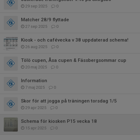
29 sep 2025
0
Matcher 28/9 flyttade
27 sep 2025
0
Kiosk - och cafévecka v 38 uppdaterad schema!
26 aug 2025
0
Tölö cupen, Åsa cupen & Fässbergsommar cup
20 maj 2025
0
Information
7 maj 2025
0
Skor för att jogga på träningen torsdag 1/5
29 apr 2025
0
Schema för kiosken P15 vecka 18
15 apr 2025
0