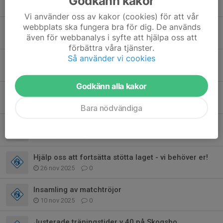
Godkänn kakor
1 apr, 21:58
0
Vi använder oss av kakor (cookies) för att vår
webbplats ska fungera bra för dig. De används
Schema caféet P15
även för webbanalys i syfte att hjälpa oss att
8 mar, 18:40
0
förbättra våra tjänster.
Så använder vi cookies
Ansvarsområden för P15 2026
1 mar, 09:20
0
Godkänn alla kakor
Säsongstart
23 feb, 21:37
0
Bara nödvändiga
Inställd inomhusträning
23 feb, 20:48
0
Hjälp oss att fortsätta stötta laget - vi behöver er!
26 nov 2025
0
Insamling av matchtröjor
10 nov 2025
0
Justerade träningstider v.40 på Skogsbo