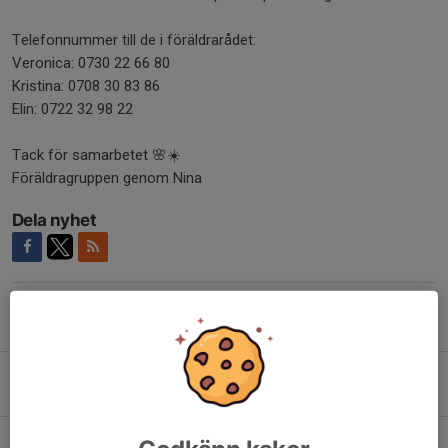
Telefonnummer till de i föräldrarådet:
Veronica: 0730 22 66 80
Kristina: 0708 30 83 86
Elin: 0722 32 98 22
Tack för samarbetet 🌸☀️
Föräldragruppen genom Nina
Dela nyhet
Tidigare nyheter
Förtydligande angående cuperna
6 apr, 21:21
0
Ingen träning 2 april