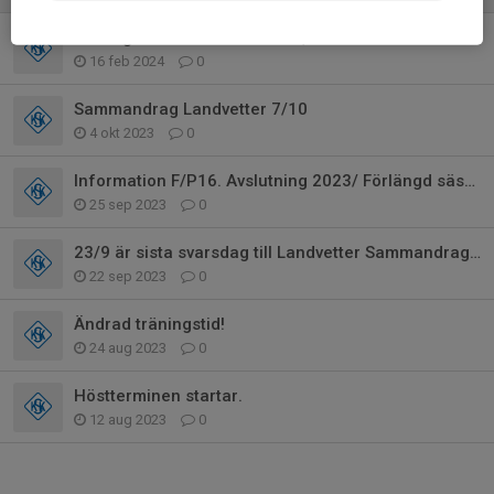
Säsongstart för Kållered P16, 2024
16 feb 2024
0
Sammandrag Landvetter 7/10
4 okt 2023
0
Information F/P16. Avslutning 2023/ Förlängd säsong/ Sammandrag Landvetter
25 sep 2023
0
23/9 är sista svarsdag till Landvetter Sammandraget
22 sep 2023
0
Ändrad träningstid!
24 aug 2023
0
Höstterminen startar.
12 aug 2023
0