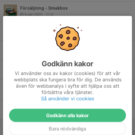
Försäljning - Smakbox
9 okt 2025
0
Uppstart! P2016
5 aug 2025
0
Sommaruppehåll
21 jun 2025
0
Godkänn kakor
Tack för 2024!
Vi använder oss av kakor (cookies) för att vår
15 dec 2024
5
webbplats ska fungera bra för dig. De används
även för webbanalys i syfte att hjälpa oss att
Träning under hösten P16
förbättra våra tjänster.
12 okt 2024
1
Så använder vi cookies
Återstart 17/8 lördag!
1 jul 2024
1
Godkänn alla kakor
Fotbollsskola start 13/4 P16
Bara nödvändiga
9 apr 2024
0