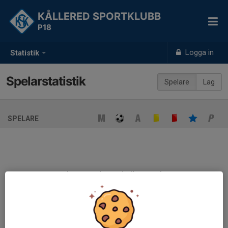
KÅLLERED SPORTKLUBB
P18
Logga in
Statistik
Spelarstatistik
Spelare
Lag
SPELARE
Ingen spelarstatistik sparad
När ni fyller i uppställning på respektive match visas statistiken
automatiskt på denna sida