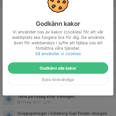
15 jun, 11:10
0
Inställda träningar v25
14 jun, 22:13
0
Godkänn kakor
Träning tors 11/6 inställd
Vi använder oss av kakor (cookies) för att vår
9 jun, 22:15
0
webbplats ska fungera bra för dig. De används
även för webbanalys i syfte att hjälpa oss att
Match mot IF Väster nu på lördag 6/6 flyttad till den 18/6
förbättra våra tjänster.
4 jun, 09:06
0
Så använder vi cookies
P13-match onsdag - träning inställd
Godkänn alla kakor
31 maj, 21:35
0
Bara nödvändiga
U14 - Onsdagsträning på Skogsbo!
25 maj, 19:25
0
Tårta på tisdag efter träningen
17 maj, 10:17
0
Gruppspelseger i Göteborg Cup! Finaler imorgon