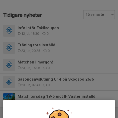
Tidigare nyheter
Info inför Eskilscupen
12 jul, 18:30
0
Träning tors inställd
23 jun, 20:25
0
Matchen I morgon!
23 jun, 16:06
0
Säsongsavslutning U14 på Skogsbo 26/6
23 jun, 07:41
0
Match torsdag 18/6 mot IF Väster inställd.
16 jun, 09:01
0
Matchen torsdag 18/6 med P-12!