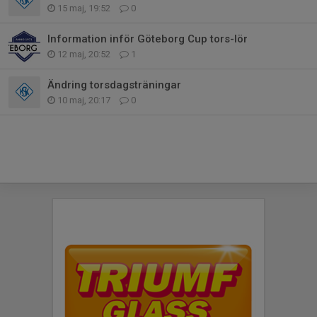
15 maj, 19:52
0
Information inför Göteborg Cup tors-lör
12 maj, 20:52
1
Ändring torsdagsträningar
10 maj, 20:17
0