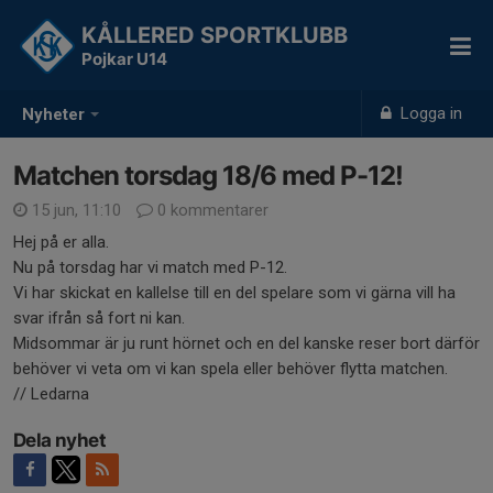
KÅLLERED SPORTKLUBB
Pojkar U14
Logga in
Nyheter
Matchen torsdag 18/6 med P-12!
15 jun, 11:10
0 kommentarer
Hej på er alla.
Nu på torsdag har vi match med P-12.
Vi har skickat en kallelse till en del spelare som vi gärna vill ha
svar ifrån så fort ni kan.
Midsommar är ju runt hörnet och en del kanske reser bort därför
behöver vi veta om vi kan spela eller behöver flytta matchen.
// Ledarna
Dela nyhet