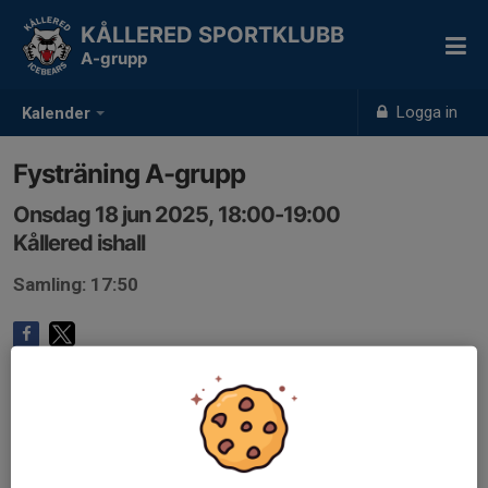
KÅLLERED SPORTKLUBB
A-grupp
Logga in
Kalender
Fysträning A-grupp
Onsdag 18 jun 2025, 18:00-19:00
Kållered ishall
Samling: 17:50