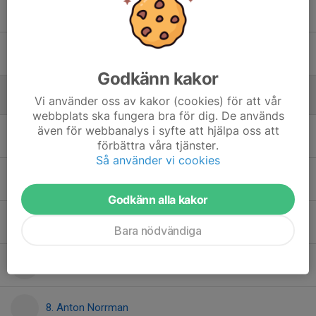
Rasmus Ulwemann ekberg
Wilmer Markling
Godkänn kakor
Vi använder oss av kakor (cookies) för att vår
Utan position
webbplats ska fungera bra för dig. De används
även för webbanalys i syfte att hjälpa oss att
2. Edmund Kellett
förbättra våra tjänster.
Så använder vi cookies
4. Albin Skogsberg
Godkänn alla kakor
6. Edvin Strid
Bara nödvändiga
7. Elias Kagelid
8. Anton Norrman