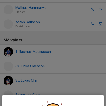
Mathias Hammarvid
Tränare
Anton Carlsson
Fystränare
Målvakter
1. Rasmus Magnusson
30. Linus Claesson
35. Lukas Öhrn
Anton von Claer