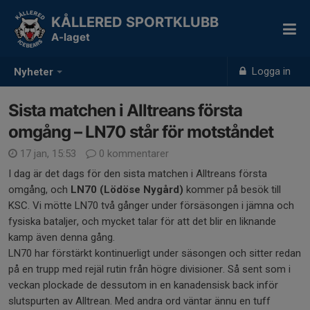
KÅLLERED SPORTKLUBB
A-laget
Logga in
Nyheter
Sista matchen i Alltreans första
omgång – LN70 står för motståndet
17 jan, 15:53
0 kommentarer
I dag är det dags för den sista matchen i Alltreans första
omgång, och
LN70 (Lödöse Nygård)
kommer på besök till
KSC. Vi mötte LN70 två gånger under försäsongen i jämna och
fysiska bataljer, och mycket talar för att det blir en liknande
kamp även denna gång.
LN70 har förstärkt kontinuerligt under säsongen och sitter redan
på en trupp med rejäl rutin från högre divisioner. Så sent som i
veckan plockade de dessutom in en kanadensisk back inför
slutspurten av Alltrean. Med andra ord väntar ännu en tuff