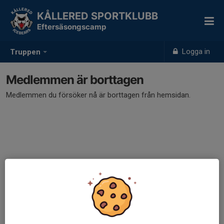
KÅLLERED SPORTKLUBB
Eftersäsongscamp
Logga in
Truppen
Medlemmen är borttagen
Medlemmen du försöker nå är borttagen från hemsidan.