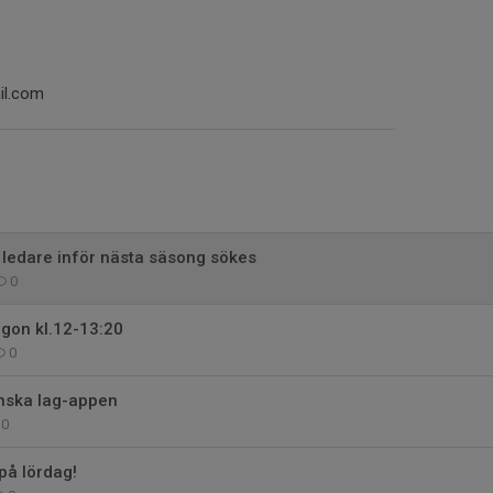
il.com
 ledare inför nästa säsong sökes
0
rgon kl.12-13:20
0
nska lag-appen
0
på lördag!