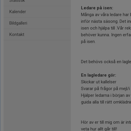
Statistik
Ledare på isen:
Kalender
Många av våra ledare har
inför nästa säsong. Det i
Bildgalleri
isen och hjälpa till .Vår re
Kontakt
behöver kunna. Ingen erfar
på isen.
Det behövs också en lagle
En lagledare gör:
Skickar ut kallelser
Svarar på frågor på mejl/i 
Hjälper ledarna i början a
guida alla till rätt omkläd
Hör av er till mig om är i
veta hur allt går till!