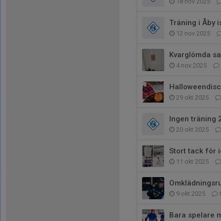
18 nov 2025
Träning i Åby i
12 nov 2025
Kvarglömda sa
4 nov 2025
Halloweendisc
29 okt 2025
Ingen träning 
20 okt 2025
Stort tack för 
11 okt 2025
Omklädningsr
9 okt 2025
Bara spelare m