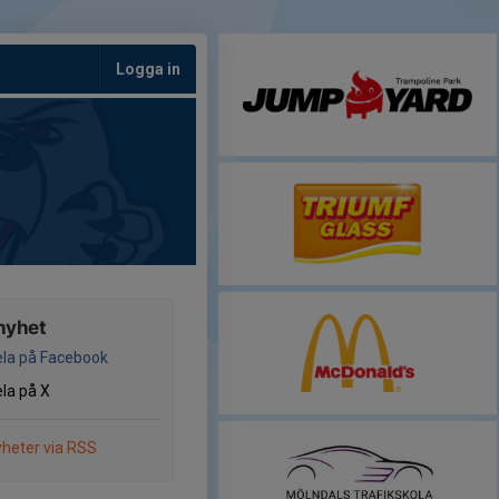
Logga in
nyhet
la på Facebook
la på X
heter via RSS