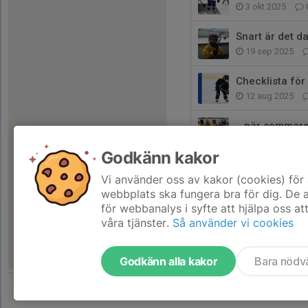
3 okt 2025
Snart är det da
19 sep 2025
Checklista för
12 aug 2025
...när sommare
29 jul 2025
Godkänn kakor
Allmän inform
Vi använder oss av kakor (cookies) för 
24 jun 2025
webbplats ska fungera bra för dig. De
för webbanalys i syfte att hjälpa oss at
våra tjänster.
Så använder vi cookies
Godkänn alla kakor
Bara nödv
Tjäna pengar till laget