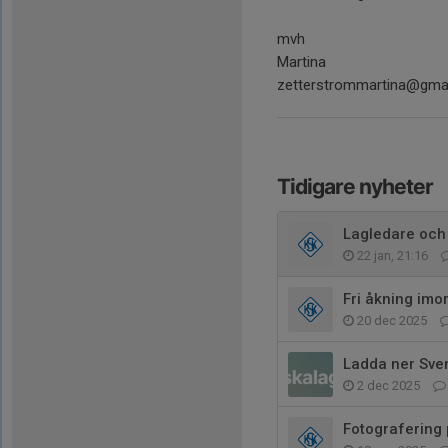
mvh
Martina
zetterstrommartina@gma
Tidigare nyheter
Lagledare och
22 jan, 21:16
Fri åkning imo
20 dec 2025
Ladda ner Sve
2 dec 2025
Fotografering 