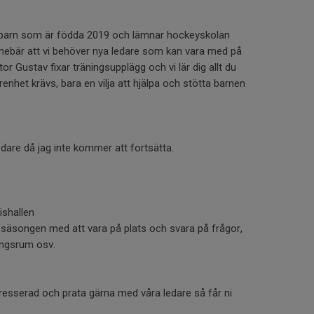
 barn som är födda 2019 och lämnar hockeyskolan
nnebär att vi behöver nya ledare som kan vara med på
ktor Gustav fixar träningsupplägg och vi lär dig allt du
enhet krävs, bara en vilja att hjälpa och stötta barnen
dare då jag inte kommer att fortsätta.
ishallen
v säsongen med att vara på plats och svara på frågor,
ningsrum osv.
ntresserad och prata gärna med våra ledare så får ni