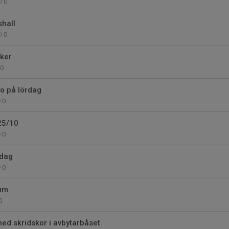
0
shall
0
ker
0
o på lördag
0
25/10
0
idag
0
um
0
ed skridskor i avbytarbåset