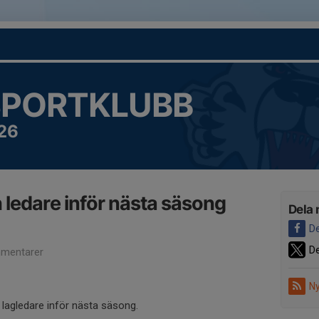
SPORTKLUBB
26
 ledare inför nästa säsong
Dela 
De
De
mentarer
Ny
 lagledare inför nästa säsong.