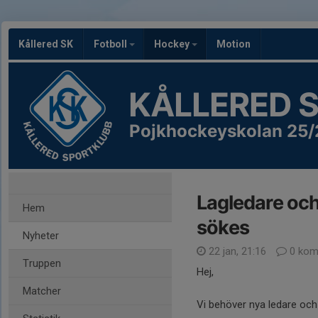
Kållered SK
Fotboll
Hockey
Motion
KÅLLERED 
Pojkhockeyskolan 25/
Lagledare och
Hem
sökes
Nyheter
22 jan, 21:16
0 kom
Truppen
Hej,
Matcher
Vi behöver nya ledare och