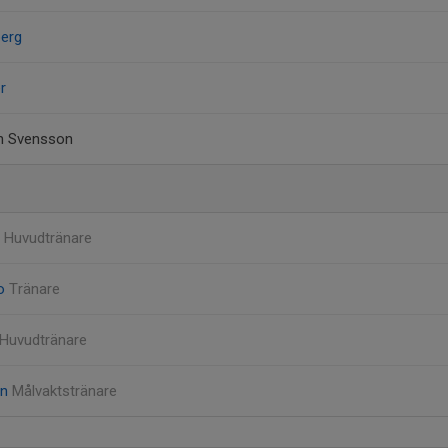
berg
r
rn Svensson
g
Huvudtränare
ro
Tränare
Huvudtränare
on
Målvaktstränare