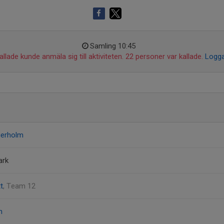
Samling 10:45
llade kunde anmäla sig till aktiviteten. 22 personer var kallade.
Logga
gerholm
ark
t
, Team 12
n