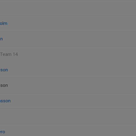
holm
on
, Team 14
rson
sson
nsson
ero