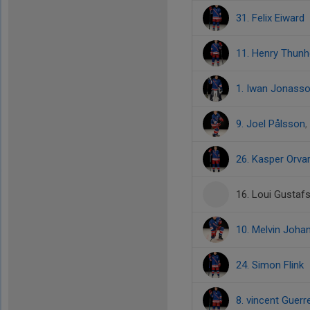
31. Felix Eiward
11. Henry Thun
1. Iwan Jonass
9. Joel Pålsson
26. Kasper Orva
16. Loui Gustaf
10. Melvin Joha
24. Simon Flink
8. vincent Guerr