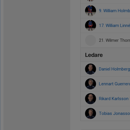
9. William Holm
17. William Linné
21. Wilmer Tho
Ledare
Daniel Holmber
Lennart Guerre
Rikard Karlsson
Tobias Jonass