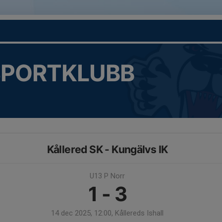
SPORTKLUBB
Kållered SK - Kungälvs IK
U13 P Norr
1 - 3
14 dec 2025, 12:00, Kållereds Ishall