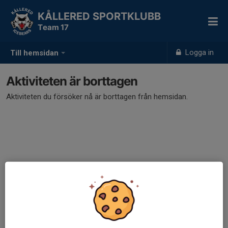
KÅLLERED SPORTKLUBB
Team 17
Logga in
Till hemsidan
Aktiviteten är borttagen
Aktiviteten du försöker nå är borttagen från hemsidan.