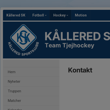
Kållered SK
Fotboll
Hockey
Motion
KÅLLERED 
Team Tjejhockey
Kontakt
Hem
Nyheter
Truppen
Matcher